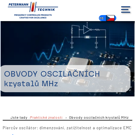
DE
EN
FR
ES
PL
IT
NL
HU
CS
Obvody oscilačních
krystalů MHz
Jste tady :
Praktické znalosti
Obvody oscilačních krystalů MHz
Piercův oscilátor: dimenzování, zatížitelnost a optimalizace EMC