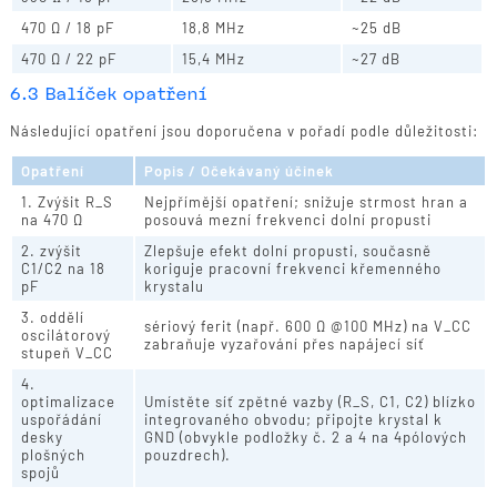
470 Ω / 18 pF
18,8 MHz
~25 dB
470 Ω / 22 pF
15,4 MHz
~27 dB
6.3 Balíček opatření
Následující opatření jsou doporučena v pořadí podle důležitosti:
Opatření
Popis / Očekávaný účinek
1. Zvýšit R_S
Nejpřímější opatření; snižuje strmost hran a
na 470 Ω
posouvá mezní frekvenci dolní propusti
2. zvýšit
Zlepšuje efekt dolní propusti, současně
C1/C2 na 18
koriguje pracovní frekvenci křemenného
pF
krystalu
3. oddělí
sériový ferit (např. 600 Ω @100 MHz) na V_CC
oscilátorový
zabraňuje vyzařování přes napájecí síť
stupeň V_CC
4.
optimalizace
Umístěte síť zpětné vazby (R_S, C1, C2) blízko
uspořádání
integrovaného obvodu; připojte krystal k
desky
GND (obvykle podložky č. 2 a 4 na 4pólových
plošných
pouzdrech).
spojů