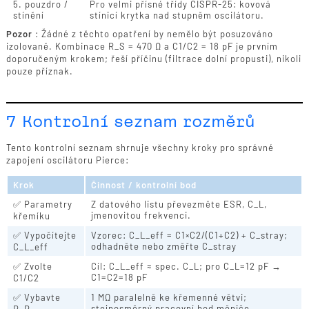
5. pouzdro /
Pro velmi přísné třídy CISPR-25: kovová
stínění
stínicí krytka nad stupněm oscilátoru.
Pozor
: Žádné z těchto opatření by nemělo být posuzováno
izolovaně. Kombinace R_S = 470 Ω a C1/C2 = 18 pF je prvním
doporučeným krokem; řeší příčinu (filtrace dolní propusti), nikoli
pouze příznak.
7 Kontrolní seznam rozměrů
Tento kontrolní seznam shrnuje všechny kroky pro správné
zapojení oscilátoru Pierce:
Krok
Činnost / kontrolní bod
✅ Parametry
Z datového listu převezměte ESR, C_L,
jmenovitou frekvenci.
křemíku
✅ Vypočítejte
Vzorec: C_L_eff = C1×C2/(C1+C2) + C_stray;
odhadněte nebo změřte C_stray
C_L_eff
✅ Zvolte
Cíl: C_L_eff ≈ spec. C_L; pro C_L=12 pF →
C1=C2=18 pF
C1/C2
✅ Vybavte
1 MΩ paralelně ke křemenné větvi;
stejnosměrný pracovní bod měniče
R_P