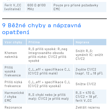
Ferit V_CC
600 Ω @100
Pouze pro přísné požadavky
(volitelně)
MHz
EMC
9 Běžné chyby a nápravná
opatření
Vzor chyby
Příčina
Náprava
R_S příliš vysoké; R_neg
Snížit R_S;
Křemen
integrovaného obvodu
vyměnit IC; snížit
nekmitá
příliš nízké; C1/C2 příliš
C1/C2
vysoké
Příliš
C_L_eff < specifikace C_L
Zvyšte C1/C2
vysoká
(C1/C2 příliš malé)
(např. 12→18 pF).
frekvence
Příliš nízká
C_L_eff > specifikace C_L
Snižte C1/C2
frekvence
(C1/C2 příliš vysoká)
Harmonické
R_S = 470 Ω,
R_S chybí nebo je příliš
/ chyba
C1/C2 = 18 pF,
malý; C1/C2 je příliš malý
EMC
ferit V_CC
Rezonance
Zvětšit rezervu