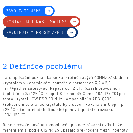
ZAVOLEJTE NÁM!
KONTAKTUJTE NÁS E-MAILEM!
ZAVOLEJTE MI PROSÍM ZPĚT!
2 Definice problému
Tato aplikační poznámka se konkrétně zabývá 40MHz základním
krystalem v keramickém pouzdře o rozměrech 3,2 × 2,5
mm/4pad se zatěžovací kapacitou 12 pF. Rozsah provozních
teplot je -40/+125 °C, resp. ESR max. 35 Ohm (-40/+125 °C) pro
tento krystal LOW ESR 40 MHz kompatibilní s AEC-Q200.
Frekvenční tolerance krystalu byla specifikována s ±10 ppm při
+25 °C a teplotní stabilitou ±50 ppm v teplotním rozsahu
-40/+125 °C.
Během vývoje nové automobilové aplikace zákazník zjistil, že
měření emisí podle CISPR-25 ukázalo překročení mezní hodnoty