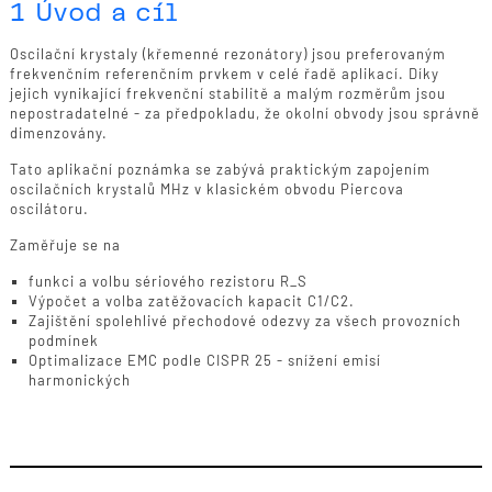
1 Úvod a cíl
Oscilační krystaly (křemenné rezonátory) jsou preferovaným
frekvenčním referenčním prvkem v celé řadě aplikací. Díky
jejich vynikající frekvenční stabilitě a malým rozměrům jsou
nepostradatelné - za předpokladu, že okolní obvody jsou správně
dimenzovány.
Tato aplikační poznámka se zabývá praktickým zapojením
oscilačních krystalů MHz v klasickém obvodu Piercova
oscilátoru.
Zaměřuje se na
funkci a volbu sériového rezistoru R_S
Výpočet a volba zatěžovacích kapacit C1/C2.
Zajištění spolehlivé přechodové odezvy za všech provozních
podmínek
Optimalizace EMC podle CISPR 25 - snížení emisí
harmonických