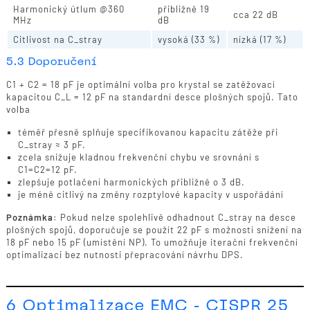
Harmonický útlum @360
přibližně 19
cca 22 dB
MHz
dB
Citlivost na C_stray
vysoká (33 %)
nízká (17 %)
5.3 Doporučení
C1 + C2 = 18 pF je optimální volba pro krystal se zatěžovací
kapacitou C_L = 12 pF na standardní desce plošných spojů. Tato
volba
téměř přesně splňuje specifikovanou kapacitu zátěže při
C_stray ≈ 3 pF.
zcela snižuje kladnou frekvenční chybu ve srovnání s
C1=C2=12 pF.
zlepšuje potlačení harmonických přibližně o 3 dB.
je méně citlivý na změny rozptylové kapacity v uspořádání
Poznámka:
Pokud nelze spolehlivě odhadnout C_stray na desce
plošných spojů, doporučuje se použít 22 pF s možností snížení na
18 pF nebo 15 pF (umístění NP). To umožňuje iterační frekvenční
optimalizaci bez nutnosti přepracování návrhu DPS.
6 Optimalizace EMC - CISPR 25