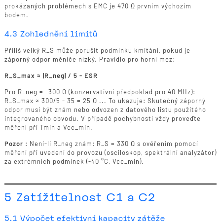
prokázaných problémech s EMC je 470 Ω prvním výchozím
bodem.
4.3 Zohlednění limitů
Příliš velký R_S může porušit podmínku kmitání, pokud je
záporný odpor měniče nízký. Pravidlo pro horní mez:
R_S_max ≈ |R_neg| / 5 - ESR
Pro R_neg = -300 Ω (konzervativní předpoklad pro 40 MHz):
R_S_max ≈ 300/5 - 35 = 25 Ω ... To ukazuje: Skutečný záporný
odpor musí být znám nebo odvozen z datového listu použitého
integrovaného obvodu. V případě pochybností vždy proveďte
měření při Tmin a Vcc_min.
Pozor
: Není-li R_neg znám: R_S = 330 Ω s ověřením pomocí
měření při uvedení do provozu (osciloskop, spektrální analyzátor)
za extrémních podmínek (-40 °C, Vcc_min).
5 Zatížitelnost C1 a C2
5.1 Výpočet efektivní kapacity zátěže