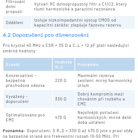
Filtrování
Vytváří RC dolnopropustný filtr s C1/C2, který
dolní
tlumí harmonické a parazitní rezonance
propustí
Izoluje nízkoimpedanční výstup CMOS od
Oddělení
kapacitní zátěže; zlepšuje fázovou rezervu
4.2 Doporučení pro dimenzování
Pro krystal 40 MHz s ESR = 35 Ω a C_L = 12 pF platí následující
směrné hodnoty:
Hodnota
Scénář
Poznámka
R_S
Konzervativní -
Maximální rezerva
bezpečná
220 Ω
zesílení; mírný harmonický
přechodová odezva
útlum
Dobrý kompromis mezi
Vyvážený -
330 Ω
chováním při rozběhu a
doporučení
EMC
Nejsilnější potlačení
Optimalizováno pro
470 Ω
harmonických; mírně delší
EMC
doba ustálení
Poznámka:
Doporučení: S R_S = 330 Ω až 470 Ω jste v praxi vždy
na bezpečné straně pro frekvenční rozsah 10-50 MHz. Při