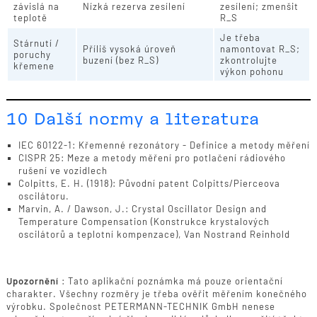
závislá na
Nízká rezerva zesílení
zesílení; zmenšit
teplotě
R_S
Je třeba
Stárnutí /
Příliš vysoká úroveň
namontovat R_S;
poruchy
buzení (bez R_S)
zkontrolujte
křemene
výkon pohonu
10 Další normy a literatura
IEC 60122-1: Křemenné rezonátory - Definice a metody měření
CISPR 25: Meze a metody měření pro potlačení rádiového
rušení ve vozidlech
Colpitts, E. H. (1918): Původní patent Colpitts/Pierceova
oscilátoru.
Marvin, A. / Dawson, J.: Crystal Oscillator Design and
Temperature Compensation (Konstrukce krystalových
oscilátorů a teplotní kompenzace), Van Nostrand Reinhold
Upozornění
: Tato aplikační poznámka má pouze orientační
charakter. Všechny rozměry je třeba ověřit měřením konečného
výrobku. Společnost PETERMANN-TECHNIK GmbH nenese