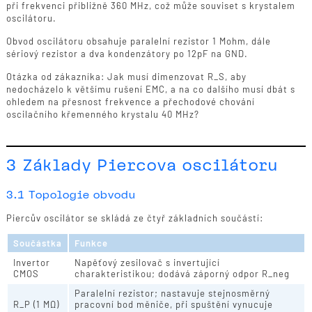
při frekvenci přibližně 360 MHz, což může souviset s krystalem
oscilátoru.
Obvod oscilátoru obsahuje paralelní rezistor 1 Mohm, dále
sériový rezistor a dva kondenzátory po 12pF na GND.
Otázka od zákazníka: Jak musí dimenzovat R_S, aby
nedocházelo k většímu rušení EMC, a na co dalšího musí dbát s
ohledem na přesnost frekvence a přechodové chování
oscilačního křemenného krystalu 40 MHz?
3 Základy Piercova oscilátoru
3.1 Topologie obvodu
Piercův oscilátor se skládá ze čtyř základních součástí:
Součástka
Funkce
Invertor
Napěťový zesilovač s invertující
CMOS
charakteristikou; dodává záporný odpor R_neg
Paralelní rezistor; nastavuje stejnosměrný
R_P (1 MΩ)
pracovní bod měniče, při spuštění vynucuje