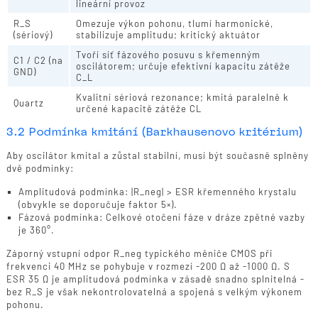
lineární provoz
R_S
Omezuje výkon pohonu, tlumí harmonické,
(sériový)
stabilizuje amplitudu; kritický aktuátor
Tvoří síť fázového posuvu s křemenným
C1 / C2 (na
oscilátorem; určuje efektivní kapacitu zátěže
GND)
C_L
Kvalitní sériová rezonance; kmitá paralelně k
Quartz
určené kapacitě zátěže CL
3.2 Podmínka kmitání (Barkhausenovo kritérium)
Aby oscilátor kmital a zůstal stabilní, musí být současně splněny
dvě podmínky:
Amplitudová podmínka: |R_neg| > ESR křemenného krystalu
(obvykle se doporučuje faktor 5×).
Fázová podmínka: Celkové otočení fáze v dráze zpětné vazby
je 360°.
Záporný vstupní odpor R_neg typického měniče CMOS při
frekvenci 40 MHz se pohybuje v rozmezí -200 Ω až -1000 Ω. S
ESR 35 Ω je amplitudová podmínka v zásadě snadno splnitelná -
bez R_S je však nekontrolovatelná a spojená s velkým výkonem
pohonu.