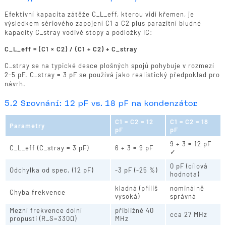
Efektivní kapacita zátěže C_L_eff, kterou vidí křemen, je
výsledkem sériového zapojení C1 a C2 plus parazitní bludné
kapacity C_stray vodivé stopy a podložky IC:
C_L_eff = (C1 × C2) / (C1 + C2) + C_stray
C_stray se na typické desce plošných spojů pohybuje v rozmezí
2-5 pF. C_stray = 3 pF se používá jako realistický předpoklad pro
návrh.
5.2 Srovnání: 12 pF vs. 18 pF na kondenzátor
C1 = C2 = 12
C1 = C2 = 18
Parametry
pF
pF
9 + 3 = 12 pF
C_L_eff (C_stray = 3 pF)
6 + 3 = 9 pF
✓
0 pF (cílová
Odchylka od spec. (12 pF)
-3 pF (-25 %)
hodnota)
kladná (příliš
nominálně
Chyba frekvence
vysoká)
správná
Mezní frekvence dolní
přibližně 40
cca 27 MHz
propusti (R_S=330Ω)
MHz