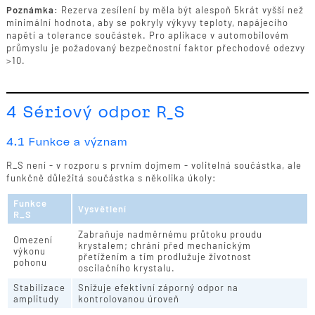
Poznámka:
Rezerva zesílení by měla být alespoň 5krát vyšší než
minimální hodnota, aby se pokryly výkyvy teploty, napájecího
napětí a tolerance součástek. Pro aplikace v automobilovém
průmyslu je požadovaný bezpečnostní faktor přechodové odezvy
>10.
4 Sériový odpor R_S
4.1 Funkce a význam
R_S není - v rozporu s prvním dojmem - volitelná součástka, ale
funkčně důležitá součástka s několika úkoly:
Funkce
Vysvětlení
R_S
Zabraňuje nadměrnému průtoku proudu
Omezení
krystalem; chrání před mechanickým
výkonu
přetížením a tím prodlužuje životnost
pohonu
oscilačního krystalu.
Stabilizace
Snižuje efektivní záporný odpor na
amplitudy
kontrolovanou úroveň