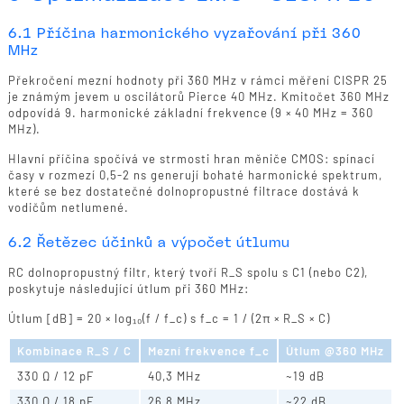
6.1 Příčina harmonického vyzařování při 360
MHz
Překročení mezní hodnoty při 360 MHz v rámci měření CISPR 25
je známým jevem u oscilátorů Pierce 40 MHz. Kmitočet 360 MHz
odpovídá 9. harmonické základní frekvence (9 × 40 MHz = 360
MHz).
Hlavní příčina spočívá ve strmosti hran měniče CMOS: spínací
časy v rozmezí 0,5-2 ns generují bohaté harmonické spektrum,
které se bez dostatečné dolnopropustné filtrace dostává k
vodičům netlumené.
6.2 Řetězec účinků a výpočet útlumu
RC dolnopropustný filtr, který tvoří R_S spolu s C1 (nebo C2),
poskytuje následující útlum při 360 MHz:
Útlum [dB] = 20 × log₁₀(f / f_c) s f_c = 1 / (2π × R_S × C)
Kombinace R_S / C
Mezní frekvence f_c
Útlum @360 MHz
330 Ω / 12 pF
40,3 MHz
~19 dB
330 Ω / 18 pF
26,8 MHz
~22 dB