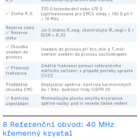
330 Ω (standardní) nebo 470 Ω
✅ Zvolte R_S
(optimalizované pro EMC); nikdy < 100 Ω při f
> 10 MHz
Rezerva zisku
Je-li známo R_neg: zkontrolujte |R_neg| > 5 ×
✅ Rezerva
(ESR + R_S)
zisku
✅ Zkouška
Uvedení do provozu při Vcc_min a T_min;
uvedení do
ověření uvedení do provozu osciloskopem
provozu
Změřte frekvenci pomocí referenčního
✅ Přesnost
měřicího zařízení; v případě potřeby upravte
frekvence
C1/C2
Předběžná
Analyzátor spektra: kontrola harmonických
zkouška EMC
do 1 GHz; dodržení třídy CISPR 25
✅ Kontrola
Minimalizujte plochu smyčky krystalové
zpětné vazby; pod ní nevede žádné vedení
uspořádání
8 Referenční obvod: 40 MHz
křemenný krystal