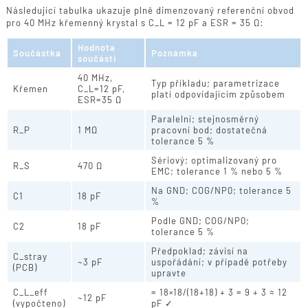
Následující tabulka ukazuje plně dimenzovaný referenční obvod
pro 40 MHz křemenný krystal s C_L = 12 pF a ESR = 35 Ω:
Hodnota
Součástka
Poznámka
součásti
40 MHz,
Typ příkladu; parametrizace
Křemen
C_L=12 pF,
platí odpovídajícím způsobem
ESR=35 Ω
Paralelní; stejnosměrný
R_P
1 MΩ
pracovní bod; dostatečná
tolerance 5 %
Sériový; optimalizovaný pro
R_S
470 Ω
EMC; tolerance 1 % nebo 5 %
Na GND; COG/NP0; tolerance 5
C1
18 pF
%
Podle GND; COG/NP0;
C2
18 pF
tolerance 5 %
Předpoklad; závisí na
C_stray
~3 pF
uspořádání; v případě potřeby
(PCB)
upravte
C_L_eff
= 18×18/(18+18) + 3 = 9 + 3 ≈ 12
~12 pF
(vypočteno)
pF ✓