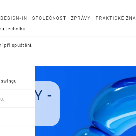
DESIGN-IN
SPOLEČNOST
ZPRÁVY
PRAKTICKÉ ZNA
ou techniku
í při spuštění.
u swingu
otazy -
u.
ědi