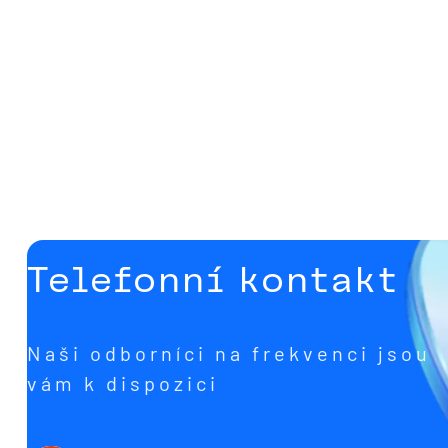
Telefonní kontakt
Naši odborníci na frekvenci jsou
vám k dispozici