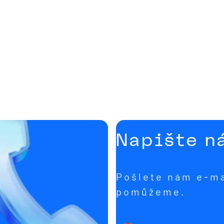
Napište n
Pošlete nám e-ma
pomůžeme.