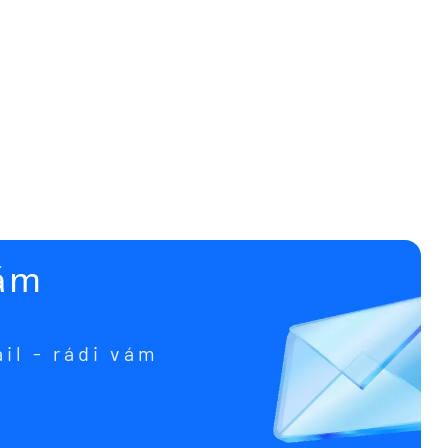
ám
il - rádi vám