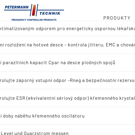
PRODUKTY
optimalizovaným odporem pro energeticky úspornou lékařsk
ladu
cilátoru v MHz
ní rozložení na hotové desce - kontrola jitteru, EMC a chován
ed produktů
 768 kHz
ní
í parazitních kapacit Cpar na desce plošných spojů
dání referenčního návrhu (výrobce IC)
ý řetězec
rolujte záporný vstupní odpor -Rneg a bezpečnostní rezerv
dávání aplikací
Nejčastější d
rolujte ESR (ekvivalentní sériový odpor) křemenného krystal
t
ační křemenné krystaly
Otázky a odpov
í doby náběhu křemenného oscilátoru
scilační křemenné krystaly
-Level und Quarzstrom messen