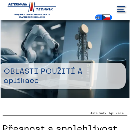
DE
EN
FR
ES
PL
IT
NL
HU
CS
Oblasti použití a
aplikace
Jste tady :
Aplikace
Přesnost a spolehlivost