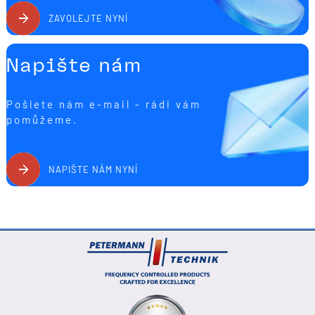
ZAVOLEJTE NYNÍ
Napište nám
Pošlete nám e-mail - rádi vám
pomůžeme.
NAPIŠTE NÁM NYNÍ