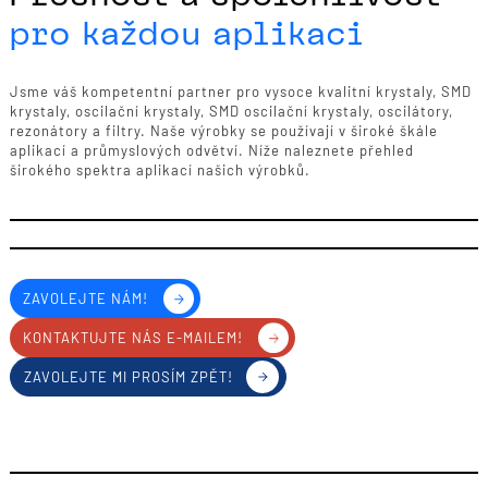
pro každou aplikaci
Jsme váš kompetentní partner pro vysoce kvalitní krystaly, SMD
krystaly, oscilační krystaly, SMD oscilační krystaly, oscilátory,
rezonátory a filtry. Naše výrobky se používají v široké škále
aplikací a průmyslových odvětví. Níže naleznete přehled
širokého spektra aplikací našich výrobků.
ZAVOLEJTE NÁM!
KONTAKTUJTE NÁS E-MAILEM!
ZAVOLEJTE MI PROSÍM ZPĚT!