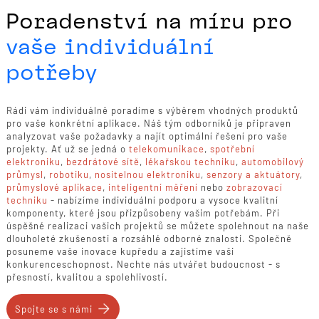
Poradenství na míru pro
vaše individuální
potřeby
Rádi vám individuálně poradíme s výběrem vhodných produktů
pro vaše konkrétní aplikace. Náš tým odborníků je připraven
analyzovat vaše požadavky a najít optimální řešení pro vaše
projekty. Ať už se jedná o
telekomunikace
,
spotřební
elektroniku
,
bezdrátové sítě
,
lékařskou techniku
,
automobilový
průmysl
,
robotiku
,
nositelnou elektroniku
,
senzory a aktuátory
,
průmyslové aplikace
,
inteligentní měření
nebo
zobrazovací
techniku
- nabízíme individuální podporu a vysoce kvalitní
komponenty, které jsou přizpůsobeny vašim potřebám. Při
úspěšné realizaci vašich projektů se můžete spolehnout na naše
dlouholeté zkušenosti a rozsáhlé odborné znalosti. Společně
posuneme vaše inovace kupředu a zajistíme vaši
konkurenceschopnost. Nechte nás utvářet budoucnost - s
přesností, kvalitou a spolehlivostí.
Spojte se s námi