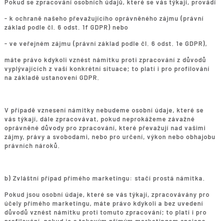
Pokud se zpracování osobních údajů, které se vás týkají, provádí
- k ochraně našeho převažujícího oprávněného zájmu (právní
základ podle čl. 6 odst. 1f GDPR) nebo
- ve veřejném zájmu (právní základ podle čl. 6 odst. 1e GDPR),
máte právo kdykoli vznést námitku proti zpracování z důvodů
vyplývajících z vaší konkrétní situace; to platí i pro profilování
na základě ustanovení GDPR.
V případě vznesení námitky nebudeme osobní údaje, které se
vás týkají, dále zpracovávat, pokud neprokážeme závažné
oprávněné důvody pro zpracování, které převažují nad vašimi
zájmy, právy a svobodami, nebo pro určení, výkon nebo obhajobu
právních nároků.
b) Zvláštní případ přímého marketingu: stačí prostá námitka.
Pokud jsou osobní údaje, které se vás týkají, zpracovávány pro
účely přímého marketingu, máte právo kdykoli a bez uvedení
důvodů vznést námitku proti tomuto zpracování; to platí i pro