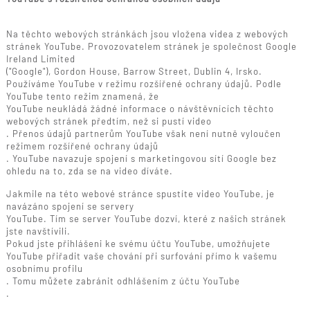
Na těchto webových stránkách jsou vložena videa z webových
stránek YouTube. Provozovatelem stránek je společnost Google
Ireland Limited
("Google"), Gordon House, Barrow Street, Dublin 4, Irsko.
Používáme YouTube v režimu rozšířené ochrany údajů. Podle
YouTube tento režim znamená, že
YouTube neukládá žádné informace o návštěvnících těchto
webových stránek předtím, než si pustí video
. Přenos údajů partnerům YouTube však není nutně vyloučen
režimem rozšířené ochrany údajů
. YouTube navazuje spojení s marketingovou sítí Google bez
ohledu na to, zda se na video díváte.
Jakmile na této webové stránce spustíte video YouTube, je
navázáno spojení se servery
YouTube. Tím se server YouTube dozví, které z našich stránek
jste navštívili.
Pokud jste přihlášeni ke svému účtu YouTube, umožňujete
YouTube přiřadit vaše chování při surfování přímo k vašemu
osobnímu profilu
. Tomu můžete zabránit odhlášením z účtu YouTube
.