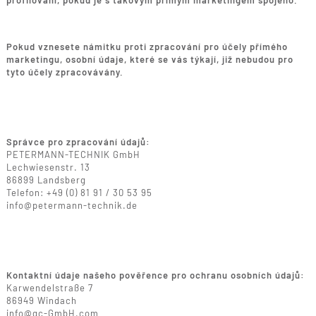
profilování, pokud je s takovým přímým marketingem spojeno.
Pokud vznesete námitku proti zpracování pro účely přímého
marketingu, osobní údaje, které se vás týkají, již nebudou pro
tyto účely zpracovávány.
Správce pro zpracování údajů:
PETERMANN-TECHNIK GmbH
Lechwiesenstr. 13
86899 Landsberg
Telefon: +49 (0) 81 91 / 30 53 95
info@petermann-technik.de
Kontaktní údaje našeho pověřence pro ochranu osobních údajů:
Karwendelstraße 7
86949 Windach
info@gc-GmbH.com