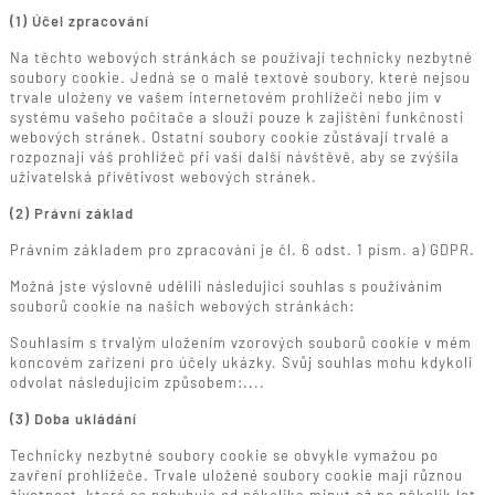
(1) Účel zpracování
Na těchto webových stránkách se používají technicky nezbytné
soubory cookie. Jedná se o malé textové soubory, které nejsou
trvale uloženy ve vašem internetovém prohlížeči nebo jím v
systému vašeho počítače a slouží pouze k zajištění funkčnosti
webových stránek. Ostatní soubory cookie zůstávají trvalé a
rozpoznají váš prohlížeč při vaší další návštěvě, aby se zvýšila
uživatelská přívětivost webových stránek.
(2) Právní základ
Právním základem pro zpracování je čl. 6 odst. 1 písm. a) GDPR.
Možná jste výslovně udělili následující souhlas s používáním
souborů cookie na našich webových stránkách:
Souhlasím s trvalým uložením vzorových souborů cookie v mém
koncovém zařízení pro účely ukázky. Svůj souhlas mohu kdykoli
odvolat následujícím způsobem:....
(3) Doba ukládání
Technicky nezbytné soubory cookie se obvykle vymažou po
zavření prohlížeče. Trvale uložené soubory cookie mají různou