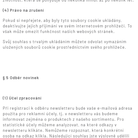
životnost, která se pohybuje od několika minut až po několik let.
(4) Právo na zrušení
Pokud si nepřejete, aby byly tyto soubory cookie ukládány,
deaktivujte jejich přijímání ve svém internetovém prohlížeči. To
však může omezit funkčnost našich webových stránek.
Svůj souhlas s trvalým ukládáním můžete odvolat vymazáním
uložených souborů cookie prostřednictvím svého prohlížeče.
§ 5 Odběr novinek
(1) Účel zpracování
Při registraci k odběru newsletteru bude vaše e-mailová adresa
použita pro reklamní účely, tj. v newsletteru vás budeme
informovat zejména o produktech z našeho sortimentu. Pro
statistické účely můžeme analyzovat, na které odkazy v
newsletteru klikáte. Nemůžeme rozpoznat, která konkrétní
osoba na odkaz klikla. Následující souhlas jste výslovně udělili