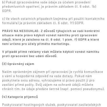
b) Pokud zpracováváme vaše údaje za účelem provedení
předsmluvních opatření, je právním základem čl. 6 odst. 1b)
GDPR.
c) Ve všech ostatních případech (zejména při použití kontaktního
formuláře) je právním základem čl. 6 odst. 1f) GDPR.
PRÁVO NA NESOUHLAS: Z důvodů týkajících se vaší konkrétní
situace máte právo kdykoli vznést námitku proti zpracování
údajů, které je založeno na čl. 6 odst. 1 písm. f) GDPR a které
není určeno pro účely přímého marketingu.
V případě přímé reklamy však můžete kdykoli vznést námitku
proti zpracování bez udání důvodů.
(3) Oprávněný zájem
Naším oprávněným zájmem při zpracování je rychlá komunikace
s vámi a hospodárná odpověď na vaše dotazy. Pokud nám
poskytnete svou adresu, vyhrazujeme si právo použít ji pro
zasílání přímé pošty. Svůj zájem na ochraně údajů můžete
chránit tím, že údaje předáte šetrně (např. pomocí pseudonymu).
(4) Kategorie příjemců
Poskytovatel hostingových služeb, poskytovatel zasílatelských