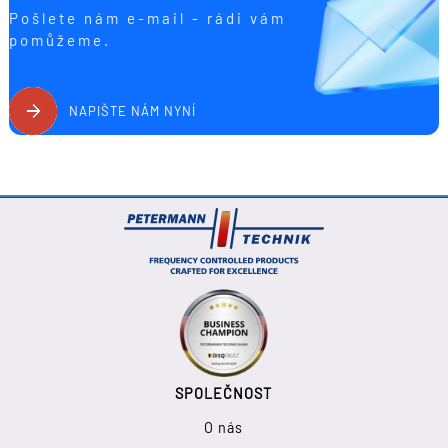
Pošlete nám e-mail - rádi vám
pomůžeme.
NAPIŠTE NÁM NYNÍ
SPOLEČNOST
O nás