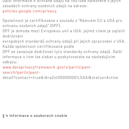
Další informace o ochraně údajů na YouTube naleznete v jejich
zásadách ochrany osobních údajů na adrese:
policies.google.com/privacy
.
Společnost je certifikována v souladu s "Rámcem EU a USA pro
ochranu osobních údajů" (DPF).
DPF je dohoda mezi Evropskou unií a USA, jejímž cílem je zajistit
dodržování
evropských standardů ochrany údajů při jejich zpracování v USA.
Každá společnost certifikovaná podle
DPF se zavazuje dodržovat tyto standardy ochrany údajů. Další
informace o tom lze získat u poskytovatele na následujícím
odkazu:
www.dataprivacyframework.gov/s/participant-
search/participant-
detail?contact=true&id=a2zt000000001L5AAI&status=Active
§ 4 Informace o souborech cookie