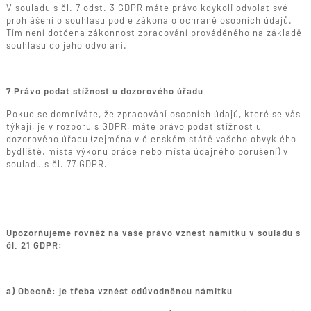
V souladu s čl. 7 odst. 3 GDPR máte právo kdykoli odvolat své
prohlášení o souhlasu podle zákona o ochraně osobních údajů.
Tím není dotčena zákonnost zpracování prováděného na základě
souhlasu do jeho odvolání.
7 Právo podat stížnost u dozorového úřadu
Pokud se domníváte, že zpracování osobních údajů, které se vás
týkají, je v rozporu s GDPR, máte právo podat stížnost u
dozorového úřadu (zejména v členském státě vašeho obvyklého
bydliště, místa výkonu práce nebo místa údajného porušení) v
souladu s čl. 77 GDPR.
Upozorňujeme rovněž na vaše právo vznést námitku v souladu s
čl. 21 GDPR:
a) Obecně: je třeba vznést odůvodněnou námitku