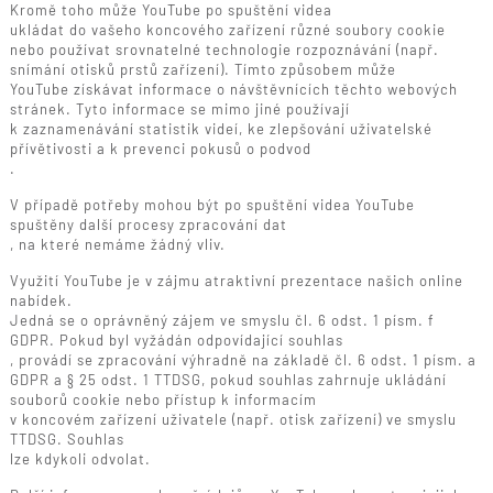
Kromě toho může YouTube po spuštění videa
ukládat do vašeho koncového zařízení různé soubory cookie
nebo používat srovnatelné technologie rozpoznávání (např.
snímání otisků prstů zařízení). Tímto způsobem může
YouTube získávat informace o návštěvnících těchto webových
stránek. Tyto informace se mimo jiné používají
k zaznamenávání statistik videí, ke zlepšování uživatelské
přívětivosti a k prevenci pokusů o podvod
.
V případě potřeby mohou být po spuštění videa YouTube
spuštěny další procesy zpracování dat
, na které nemáme žádný vliv.
Využití YouTube je v zájmu atraktivní prezentace našich online
nabídek.
Jedná se o oprávněný zájem ve smyslu čl. 6 odst. 1 písm. f
GDPR. Pokud byl vyžádán odpovídající souhlas
, provádí se zpracování výhradně na základě čl. 6 odst. 1 písm. a
GDPR a § 25 odst. 1 TTDSG, pokud souhlas zahrnuje ukládání
souborů cookie nebo přístup k informacím
v koncovém zařízení uživatele (např. otisk zařízení) ve smyslu
TTDSG. Souhlas
lze kdykoli odvolat.