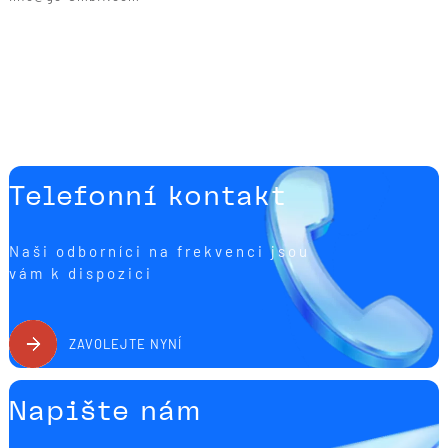
Telefonní kontakt
Naši odborníci na frekvenci jsou
vám k dispozici
ZAVOLEJTE NYNÍ
Napište nám