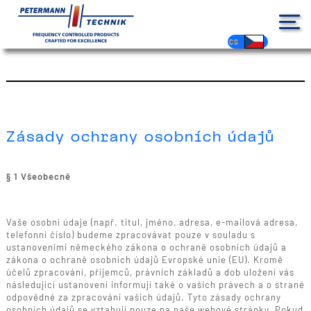
Jste tady :
Zásady ochrany osobních údajů
DE
EN
FR
ES
PL
IT
NL
HU
CS
Zásady ochrany osobních údajů
§ 1 Všeobecně
Vaše osobní údaje (např. titul, jméno, adresa, e-mailová adresa,
telefonní číslo) budeme zpracovávat pouze v souladu s
ustanoveními německého zákona o ochraně osobních údajů a
zákona o ochraně osobních údajů Evropské unie (EU). Kromě
účelů zpracování, příjemců, právních základů a dob uložení vás
následující ustanovení informují také o vašich právech a o straně
odpovědné za zpracování vašich údajů. Tyto zásady ochrany
osobních údajů se vztahují pouze na naše webové stránky. Pokud