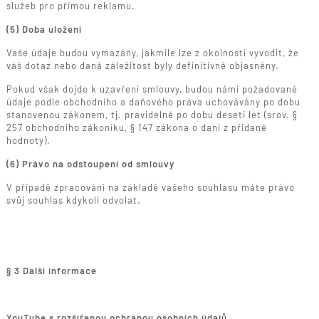
služeb pro přímou reklamu.
(5) Doba uložení
Vaše údaje budou vymazány, jakmile lze z okolností vyvodit, že
váš dotaz nebo daná záležitost byly definitivně objasněny.
Pokud však dojde k uzavření smlouvy, budou námi požadované
údaje podle obchodního a daňového práva uchovávány po dobu
stanovenou zákonem, tj. pravidelně po dobu deseti let (srov. §
257 obchodního zákoníku, § 147 zákona o dani z přidané
hodnoty).
(6) Právo na odstoupení od smlouvy
V případě zpracování na základě vašeho souhlasu máte právo
svůj souhlas kdykoli odvolat.
§ 3 Další informace
YouTube s rozšířenou ochranou osobních údajů