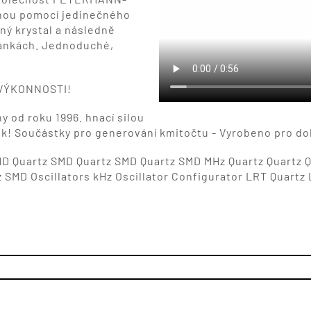
ohou pomocí jedinečného
ný krystal a následně
ránkách. Jednoduché,
 VÝKONNOSTI!
od roku 1996. hnací silou
ek! Součástky pro generování kmitočtu - Vyrobeno pro do
MD Quartz SMD Quartz SMD Quartz SMD MHz Quartz Quartz Qu
Hz SMD Oscillators kHz Oscillator Configurator LRT Quart