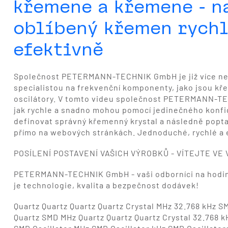
křemene a křemene - n
oblíbený křemen rychl
efektivně
Společnost PETERMANN-TECHNIK GmbH je již více než
specialistou na frekvenční komponenty, jako jsou kř
oscilátory. V tomto videu společnost PETERMANN-TE
jak rychle a snadno mohou pomocí jedinečného konfi
definovat správný křemenný krystal a následně popta
přímo na webových stránkách. Jednoduché, rychlé a e
POSÍLENÍ POSTAVENÍ VAŠICH VÝROBKŮ - VÍTEJTE VE
PETERMANN-TECHNIK GmbH - vaši odborníci na hodiny 
je technologie, kvalita a bezpečnost dodávek!
Quartz Quartz Quartz Quartz Crystal MHz 32.768 kHz 
Quartz SMD MHz Quartz Quartz Quartz Crystal 32.768 kH