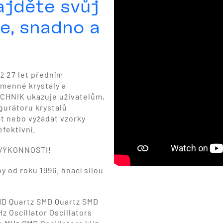
ajděte svůj
e, snadno a
 27 let předním
emenné krystaly a
CHNIK ukazuje uživatelům,
gurátoru krystalů
t nebo vyžádat vzorky
fektivní.
 VÝKONNOSTI!
od roku 1996. hnací silou
SMD Quartz SMD Quartz SMD
z Oscillator Oscillators