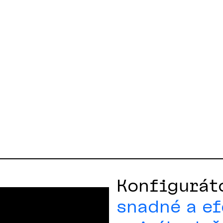
Konfiguráto
snadné a ef