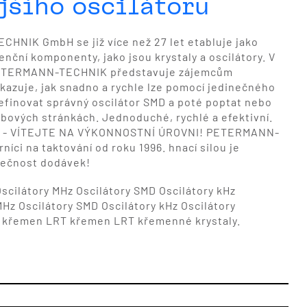
jšího oscilátoru
NIK GmbH se již více než 27 let etabluje jako
enční komponenty, jako jsou krystaly a oscilátory. V
PETERMANN-TECHNIK představuje zájemcům
ukazuje, jak snadno a rychle lze pomocí jedinečného
efinovat správný oscilátor SMD a poté poptat nebo
bových stránkách. Jednoduché, rychlé a efektivní.
Ů - VÍTEJTE NA VÝKONNOSTNÍ ÚROVNI! PETERMANN-
íci na taktování od roku 1996. hnací silou je
zpečnost dodávek!
Oscilátory MHz Oscilátory SMD Oscilátory kHz
MHz Oscilátory SMD Oscilátory kHz Oscilátory
í křemen LRT křemen LRT křemenné krystaly.