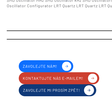
SMD Oscillator MHz SMD Oscillator kHz SMD Oscillator
Oscillator Configurator LRT Quartz LRT Quartz LRT Q
ZAVOLEJTE NÁM!
KONTAKTUJTE NÁS E-MAILEM!
ZAVOLEJTE MI PROSÍM ZPĚT!