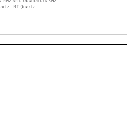
s MHz SMD Oscillators kHz
uartz LRT Quartz