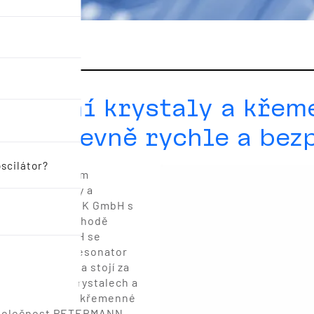
cilační krystaly a křem
bH levně rychle a bez
scilátor?
 27 let předním
emenné krystaly a
ETERMANN-TECHNIK GmbH s
internetovém obchodě
-TECHNIK GmbH se
 LRT (LOW ESR Resonator
 30 patentech a stojí za
h oscilačních krystalech a
soce inovativní křemenné
u společnost PETERMANN-