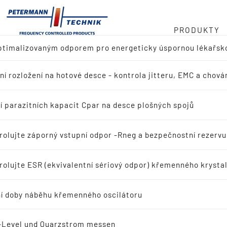
PRODUKTY
optimalizovaným odporem pro energeticky úspornou lékařsk
ladu
cilátoru v MHz
ní rozložení na hotové desce - kontrola jitteru, EMC a chován
ed produktů
 768 kHz
ní
í parazitních kapacit Cpar na desce plošných spojů
dání referenčního návrhu (výrobce IC)
ý řetězec
rolujte záporný vstupní odpor -Rneg a bezpečnostní rezerv
dávání aplikací
rolujte ESR (ekvivalentní sériový odpor) křemenného krystal
t
ační křemenné krystaly
í doby náběhu křemenného oscilátoru
scilační křemenné krystaly
-Level und Quarzstrom messen