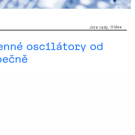
Videa
Jste tady :
enné oscilátory od
pečně