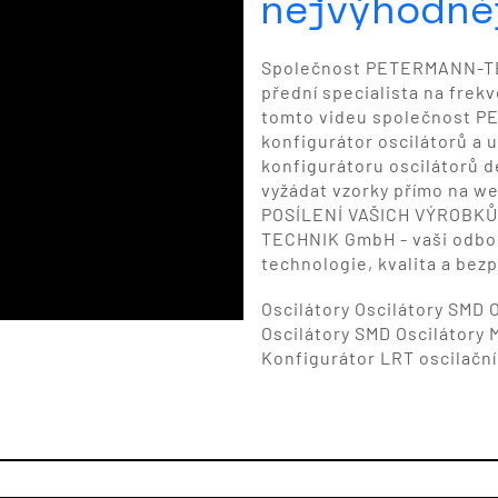
nejvýhodně
Společnost PETERMANN-TECH
přední specialista na frekv
tomto videu společnost 
konfigurátor oscilátorů a 
konfigurátoru oscilátorů d
vyžádat vzorky přímo na we
POSÍLENÍ VAŠICH VÝROBK
TECHNIK GmbH - vaši odborn
technologie, kvalita a be
Oscilátory Oscilátory SMD 
Oscilátory SMD Oscilátory 
Konfigurátor LRT oscilačn