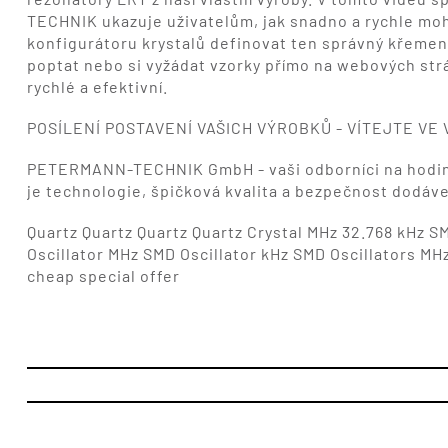
TECHNIK ukazuje uživatelům, jak snadno a rychle m
konfigurátoru krystalů definovat ten správný křemen
poptat nebo si vyžádat vzorky přímo na webových st
rychlé a efektivní.
POSÍLENÍ POSTAVENÍ VAŠICH VÝROBKŮ - VÍTEJTE VE
PETERMANN-TECHNIK GmbH - vaši odborníci na hodiny 
je technologie, špičková kvalita a bezpečnost dodáv
Quartz Quartz Quartz Quartz Crystal MHz 32.768 kHz S
Oscillator MHz SMD Oscillator kHz SMD Oscillators M
cheap special offer