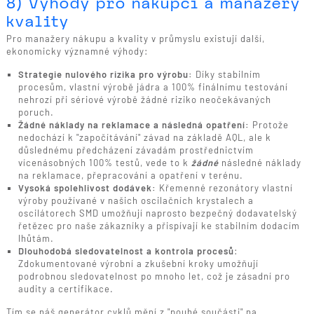
8) Výhody pro nákupčí a manažery
kvality
Pro manažery nákupu a kvality v průmyslu existují další,
ekonomicky významné výhody:
Strategie nulového rizika pro výrobu:
Díky stabilním
procesům, vlastní výrobě jádra a 100% finálnímu testování
nehrozí při sériové výrobě žádné riziko neočekávaných
poruch.
Žádné náklady na reklamace a následná opatření:
Protože
nedochází k "započítávání" závad na základě AQL, ale k
důslednému předcházení závadám prostřednictvím
vícenásobných 100% testů, vede to k
žádné
následné náklady
na reklamace, přepracování a opatření v terénu.
Vysoká spolehlivost dodávek:
Křemenné rezonátory vlastní
výroby používané v našich oscilačních krystalech a
oscilátorech SMD umožňují naprosto bezpečný dodavatelský
řetězec pro naše zákazníky a přispívají ke stabilním dodacím
lhůtám.
Dlouhodobá sledovatelnost a kontrola procesů
:
Zdokumentované výrobní a zkušební kroky umožňují
podrobnou sledovatelnost po mnoho let, což je zásadní pro
audity a certifikace.
Tím se náš generátor cyklů mění z "pouhé součásti" na