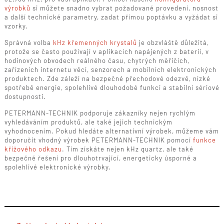
výrobků
si můžete snadno vybrat požadované provedení, nosnost
a další technické parametry, zadat přímou poptávku a vyžádat si
vzorky.
Správná volba
kHz křemenných krystalů
je obzvláště důležitá,
protože se často používají v aplikacích napájených z baterií, v
hodinových obvodech reálného času, chytrých měřičích,
zařízeních internetu věcí, senzorech a mobilních elektronických
produktech. Zde záleží na bezpečné přechodové odezvě, nízké
spotřebě energie, spolehlivé dlouhodobé funkci a stabilní sériové
dostupnosti.
PETERMANN-TECHNIK podporuje zákazníky nejen rychlým
vyhledáváním produktů, ale také jejich technickým
vyhodnocením. Pokud hledáte alternativní výrobek, můžeme vám
doporučit vhodný výrobek PETERMANN-TECHNIK pomocí
funkce
křížového odkazu
. Tím získáte nejen kHz quartz, ale také
bezpečné řešení pro dlouhotrvající, energeticky úsporné a
spolehlivé elektronické výrobky.