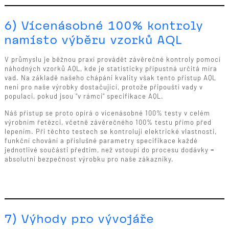
6) Vícenásobné 100% kontroly
namísto výběru vzorků AQL
V průmyslu je běžnou praxí provádět závěrečné kontroly pomocí
náhodných vzorků AQL, kde je statisticky přípustná určitá míra
vad. Na základě našeho chápání kvality však tento přístup AQL
není pro naše výrobky dostačující, protože připouští vady v
populaci, pokud jsou "v rámci" specifikace AQL.
Náš přístup se proto opírá o vícenásobné 100% testy v celém
výrobním řetězci, včetně závěrečného 100% testu přímo před
lepením. Při těchto testech se kontrolují elektrické vlastnosti,
funkční chování a příslušné parametry specifikace každé
jednotlivé součásti předtím, než vstoupí do procesu dodávky =
absolutní bezpečnost výrobku pro naše zákazníky.
7) Výhody pro vývojáře