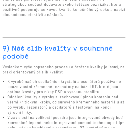
strategickou součást dodavatelského řetězce bez rizika, která
pozitivně podporuje celkovou kvalitu konečného výrobku a nabízí
dlouhodobou efektivitu nákladů.
9) Náš slib kvality v souhrnné
podobě
Výsledkem výše popsaného procesu a řetězce kvality je jasný, na
praxi orientovaný příslib kvality:
K výrobě našich oscilačních krystalů a oscilátorů používáme
pouze vlastní křemenné rezonátory na bázi LRT, které jsou
optimalizovány pro nízký ESR a vysokou stabilitu.
Oddělení kvality a výroby si zachovávají plnou kontrolu nad
všemi kritickými kroky, od surového křemenného materiálu až
po výrobu rezonátorů a oscilátorů a testování na konci
výrobní linky.
V závislosti na velikosti pouzdra jsou integrované obvody buď
konvenčně lepené, nebo integrované pomocí technologie flip-
chip - vždy v kombinaci s rezonátory LRT vlastní výroby a