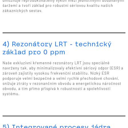
umožňuje reprodukovatelný výkon mezi jednotlivými dodávanými
šaržemi a tvoří základ pro robustní sériovou kvalitu našich
zákaznických sestav.
4) Rezonátory LRT - technický
základ pro 0 ppm
Naše exkluzivní křemenné rezonátory LRT jsou speciálně
navrženy tak, aby minimalizovaly efektivní sériový odpor (ESR) a
zároveň zajistily vysokou frekvenční stabilitu. Nízký ESR
podporuje velmi bezpečné a velmi rychlé přechodové chování,
snižuje ztráty v rezonančním obvodu a energetickou náročnost
obvodu, a tím přímo přispívá k robustnosti a spolehlivosti
systému.
5) Integrované procesy jádra