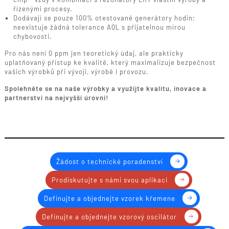
řízenými procesy.
Dodávají se pouze 100% otestované generátory hodin;
neexistuje žádná tolerance AQL s přijatelnou mírou
chybovosti.
Pro nás není 0 ppm jen teoretický údaj, ale prakticky
uplatňovaný přístup ke kvalitě, který maximalizuje bezpečnost
vašich výrobků při vývoji, výrobě i provozu.
Spolehněte se na naše výrobky a využijte kvalitu, inovace a
partnerství na nejvyšší úrovni!
Žádost o technické poradenství
Prodiskutujte s námi svou aplikaci
Definujte a objednejte vzorek křemene
Definujte a objednejte vzorový oscilátor