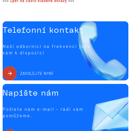
>>>
Zpět na často kladené dotazy
<<<
Telefonní kontakt
Naši odborníci na frekvenci jsou
vám k dispozici
ZAVOLEJTE NYNÍ
Napište nám
Pošlete nám e-mail - rádi vám
pomůžeme.