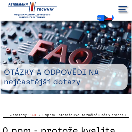
DE
EN
FR
ES
PL
IT
NL
HU
CS
Otázky a odpovědi na
nejčastější dotazy
Jste tady :
FAQ
0dppm - protože kvalita začíná u nás v procesu
0 ppm - protože kvalita