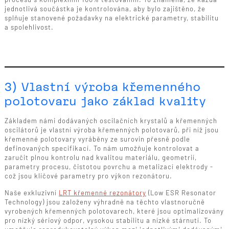
jednotlivá součástka je kontrolována, aby bylo zajištěno, že
splňuje stanovené požadavky na elektrické parametry, stabilitu
a spolehlivost.
3) Vlastní výroba křemenného
polotovaru jako základ kvality
Základem námi dodávaných oscilačních krystalů a křemenných
oscilátorů je vlastní výroba křemenných polotovarů, při níž jsou
křemenné polotovary vyráběny ze surovin přesně podle
definovaných specifikací. To nám umožňuje kontrolovat a
zaručit plnou kontrolu nad kvalitou materiálu, geometrií,
parametry procesu, čistotou povrchu a metalizací elektrody -
což jsou klíčové parametry pro výkon rezonátoru.
Naše exkluzivní
LRT křemenné rezonátory
(Low ESR Resonator
Technology) jsou založeny výhradně na těchto vlastnoručně
vyrobených křemenných polotovarech, které jsou optimalizovány
pro nízký sériový odpor, vysokou stabilitu a nízké stárnutí. To