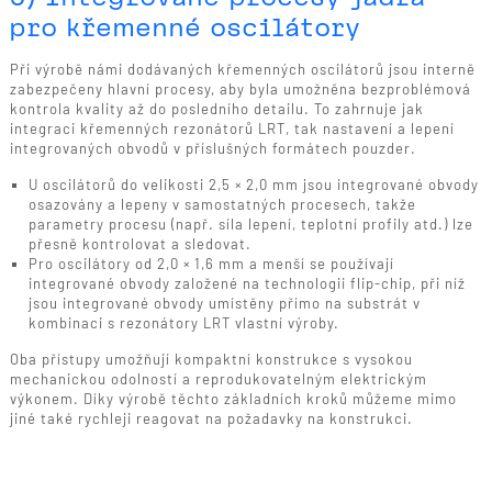
pro křemenné oscilátory
Při výrobě námi dodávaných křemenných oscilátorů jsou interně
zabezpečeny hlavní procesy, aby byla umožněna bezproblémová
kontrola kvality až do posledního detailu. To zahrnuje jak
integraci křemenných rezonátorů LRT, tak nastavení a lepení
integrovaných obvodů v příslušných formátech pouzder.
U oscilátorů do velikosti 2,5 × 2,0 mm jsou integrované obvody
osazovány a lepeny v samostatných procesech, takže
parametry procesu (např. síla lepení, teplotní profily atd.) lze
přesně kontrolovat a sledovat.
Pro oscilátory od 2,0 × 1,6 mm a menší se používají
integrované obvody založené na technologii flip-chip, při níž
jsou integrované obvody umístěny přímo na substrát v
kombinaci s rezonátory LRT vlastní výroby.
Oba přístupy umožňují kompaktní konstrukce s vysokou
mechanickou odolností a reprodukovatelným elektrickým
výkonem. Díky výrobě těchto základních kroků můžeme mimo
jiné také rychleji reagovat na požadavky na konstrukci.