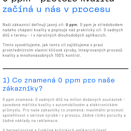
začíná u nás v procesu
Naši zákazníci definují jasný cíl:
0 ppm.
0 ppm je středobodem
našeho chápání kvality a popisuje
náš praktický cíl
:
0 vadných
dílů v terénu - i v náročných dlouhodobých aplikacích.
Tímto vysvětlujeme, jak tento cíl zajišťujeme v praxi
prostřednictvím vlastní klíčové výroby, integrovaných procesů
kvality a mnohonásobných 100% kontrol.
1) Co znamená 0 ppm pro naše
zákazníky?
0 ppm znamená: 0 vadných dílů na milion dodaných součástek -
zavedené měřítko kvality v automobilovém a elektronickém
průmyslu. Pro naše zákazníky to znamená: maximální procesní
spolehlivost v sériové výrobě i v provozu, žádné riziko poruchy a
žádné náklady na reklamace.
V bezpečnostně a funkčně kritických aplikacích (např.