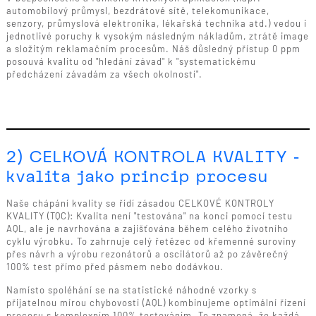
automobilový průmysl, bezdrátové sítě, telekomunikace,
senzory, průmyslová elektronika, lékařská technika atd.) vedou i
jednotlivé poruchy k vysokým následným nákladům, ztrátě image
a složitým reklamačním procesům. Náš důsledný přístup 0 ppm
posouvá kvalitu od "hledání závad" k "systematickému
předcházení závadám za všech okolností".
2) CELKOVÁ KONTROLA KVALITY -
kvalita jako princip procesu
Naše chápání kvality se řídí zásadou CELKOVÉ KONTROLY
KVALITY (TQC): Kvalita není "testována" na konci pomocí testu
AQL, ale je navrhována a zajišťována během celého životního
cyklu výrobku. To zahrnuje celý řetězec od křemenné suroviny
přes návrh a výrobu rezonátorů a oscilátorů až po závěrečný
100% test přímo před pásmem nebo dodávkou.
Namísto spoléhání se na statistické náhodné vzorky s
přijatelnou mírou chybovosti (AQL) kombinujeme optimální řízení
procesu s komplexním 100% testováním. To znamená, že každá