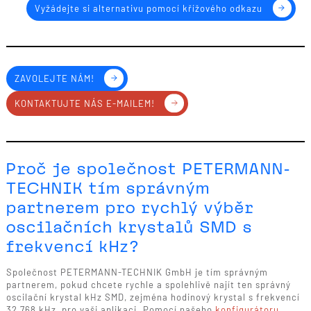
Vyžádejte si alternativu pomocí křížového odkazu
ZAVOLEJTE NÁM!
KONTAKTUJTE NÁS E-MAILEM!
Proč je společnost PETERMANN-
TECHNIK tím správným
partnerem pro rychlý výběr
oscilačních krystalů SMD s
frekvencí kHz?
Společnost PETERMANN-TECHNIK GmbH je tím správným
partnerem, pokud chcete rychle a spolehlivě najít ten správný
oscilační krystal kHz SMD, zejména hodinový krystal s frekvencí
32,768 kHz, pro vaši aplikaci. Pomocí našeho
konfigurátoru