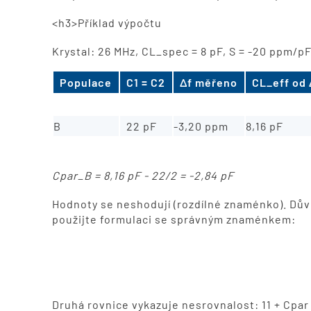
<h3>Příklad výpočtu
Krystal: 26 MHz, CL_spec = 8 pF, S = -20 ppm/pF
Populace
C1 = C2
Δf měřeno
CL_eff od 
A
10 pF
+1,60 ppm
7,92 pF
B
22 pF
-3,20 ppm
8,16 pF
Cpar_B = 8,16 pF - 22/2 = -2,84 pF
Hodnoty se neshodují (rozdílné znaménko). Důvo
použijte formulaci se správným znaménkem:
Druhá rovnice vykazuje nesrovnalost: 11 + Cpar