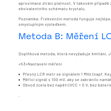
aproximace ztrácí platnost. V takovém případě 
ekvivalentního schématu krystalu.
Poznámka: Frekvenční metoda funguje nejlépe,
smysluplným výsledkem.
Metoda B: Měření L
Doplňková metoda, která nevyžaduje kmitání. J
<h3>Nastavení měření
Přesný LCR metr se signálem 1 MHz (např. Ke
Měřicí signál ≤ 100 mV, aby se zabránilo namá
Obvod zcela bez napětí (VCC = 0 V, bez bateri
.
Provedení