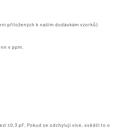
ření přiložených k našim dodávkám vzorků)
enn v ppm.
zí ±0,3 pF. Pokud se odchylují více, svědčí to o