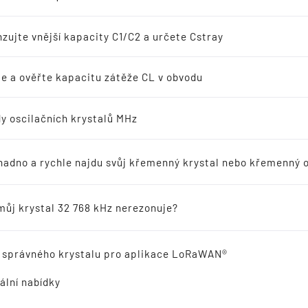
nné oscilátory
zujte vnější kapacity C1/C2 a určete Cstray
í s frekvencí 32 768 kHz
e a ověřte kapacitu zátěže CL v obvodu
y oscilačních krystalů MHz
odávanější produkty doporučené pro nové projekty
ZAVOLEJTE NÁM!
nadno a rychle najdu svůj křemenný krystal nebo křemenný o
ické rezonátory
KONTAKTUJTE NÁS E-MAILEM!
můj krystal 32 768 kHz nerezonuje?
ZAVOLEJTE MI PROSÍM ZPĚT!
vý odkaz
 správného krystalu pro aplikace LoRaWAN®
ální nabídky