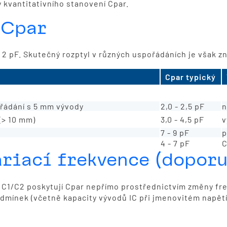
 kvantitativního stanovení Cpar.
 Cpar
= 2 pF. Skutečný rozptyl v různých uspořádáních je však z
Cpar typický
, křemen přímo u integrovaného obvodu
1,0 - 1,5 pF
m
řádání s 5 mm vývody
2,0 - 2,5 pF
n
(> 10 mm)
3,0 - 4,5 pF
v
7 - 9 pF
p
4 - 7 pF
C
riací frekvence (dopor
C1/C2 poskytují Cpar nepřímo prostřednictvím změny fre
mínek (včetně kapacity vývodů IC při jmenovitém napětí 