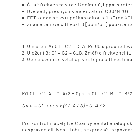
Čítač frekvence s rozlišením ≥ 0,1 ppm s ref
Dvě sady přesných kondenzátorů C0G/NP0 (±1 
FET sonda se vstupní kapacitou ≤ 1 pF (na XO
Známá tahová citlivost S [ppm/pF] použitého
Postup měření
Umístění A: C1 = C2 = C_A. Po 60 s přechodov
Uložení B: C1 = C2 = C_B. Změřte frekvenci f_
Obě uložení se vztahují ke stejné citlivosti n
.
Výpočet
Při CL_eff_A = C_A/2 + Cpar a CL_eff_B = C_B/2 
Cpar = CL_spec + (Δf_A / S) - C_A / 2
Pro kontrolní účely lze Cpar vypočítat analogick
nesprávné citlivosti tahu, nesprávně rozpozn