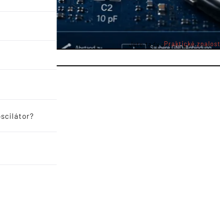
Praktické znalost
Jste tady :
scilátor?