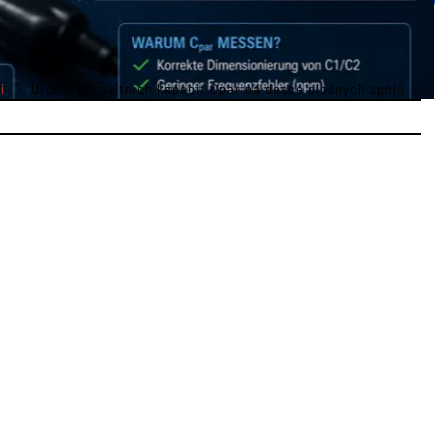
i
Určení parazitních kapacit Cpar na desce plošných spojů