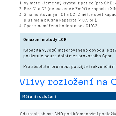
Vyjměte křemenný krystal z patice (pro SMD:
Bez C1 a C2 (neosazené): Změřte kapacitu XI
S namontovanými C1 a C2: Změřte opět kapac
plus malá bludná kapacita (< 0,5 pF).
Cpar ≈ naměřená hodnota bez C1/C2.
Omezení metody LCR
Kapacita vývodů integrovaného obvodu je závi
poskytuje pouze dolní mez provozního Cpar.
Pro absolutní přesnost použijte frekvenční 
Vlivy rozložení na 
Měření rozložení
zkrátit stopu o 5 mm
Odstranit oblast GND pod křemennými podložk