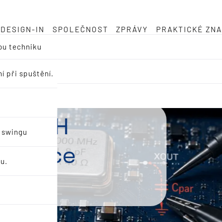
DESIGN-IN
SPOLEČNOST
ZPRÁVY
PRAKTICKÉ ZNA
ou techniku
í při spuštění.
itních
u swingu
a desce
u.