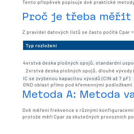
Tento příspěvek popisuje dvě praktické metody
Proč je třeba měřit
Z pravidel datových listů se často počítá Cpar 
Typ rozložení
4vrstvá deska plošných spojů, krátké vývody
4vrstvá deska plošných spojů, standardní uspo
2vrstvá deska plošných spojů, dlouhé vývody 
IC se zvýšenou kapacitou vývodů (CIN až 7 pF)
GND oblast přímo pod křemennými podložkami
Metoda A: Metoda va
Dvě měření frekvence s různými konfiguracemi 
protože měří Cpar za skutečných provozních pod
Zařízení