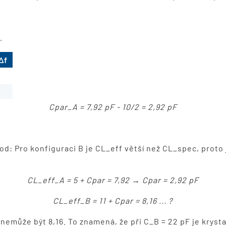
.
Δf
Cpar_A = 7,92 pF - 10/2 = 2,92 pF
d: Pro konfiguraci B je CL_eff větší než CL_spec, proto 
CL_eff_A = 5 + Cpar = 7,92 → Cpar = 2,92 pF
CL_eff_B = 11 + Cpar = 8,16 ... ?
 nemůže být 8,16. To znamená, že při C_B = 22 pF je kryst