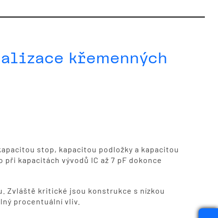
malizace křemenných
kapacitou stop, kapacitou podložky a kapacitou
o při kapacitách vývodů IC až 7 pF dokonce
u. Zvláště kritické jsou konstrukce s nízkou
lný procentuální vliv.