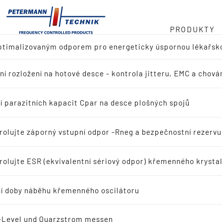
PRODUKTY
optimalizovaným odporem pro energeticky úspornou lékařsk
ladu
cilátoru v MHz
ní rozložení na hotové desce - kontrola jitteru, EMC a chován
ed produktů
 768 kHz
ní
í parazitních kapacit Cpar na desce plošných spojů
dání referenčního návrhu (výrobce IC)
Určení paraz
ý řetězec
rolujte záporný vstupní odpor -Rneg a bezpečnostní rezerv
dávání aplikací
kapacit Cpar n
rolujte ESR (ekvivalentní sériový odpor) křemenného krystal
t
ační křemenné krystaly
plošných spojů
í doby náběhu křemenného oscilátoru
scilační křemenné krystaly
-Level und Quarzstrom messen