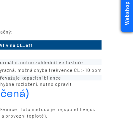
Webshop
načný:
Vliv na CL_eff
inimální
ormální, nutno zohlednit ve faktuře
ýrazná, možná chyba frekvence CL > 10 ppm
řevažuje kapacitní bilance
hybné rozložení, nutno opravit
učená)
kvence. Tato metoda je nejspolehlivější,
a provozní teplotě).