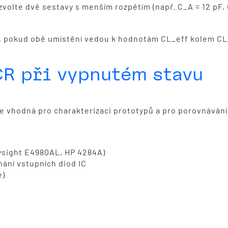
zvolte dvě sestavy s menším rozpětím (např. C_A = 12 pF,
 pokud obě umístění vedou k hodnotám CL_eff kolem CL_s
CR při vypnutém stavu
e vhodná pro charakterizaci prototypů a pro porovnávání
ysight E4980AL, HP 4284A)
hání vstupních diod IC
e)