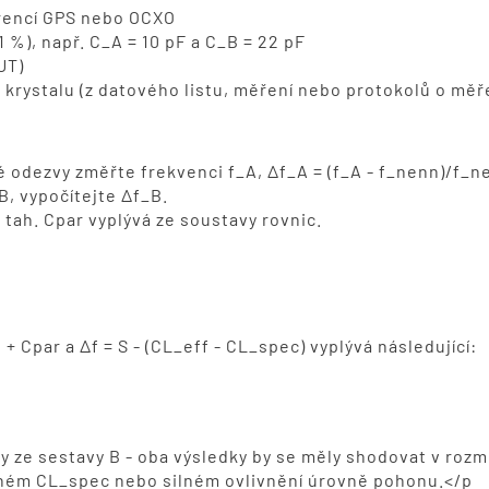
erencí GPS nebo OCXO
%), např. C_A = 10 pF a C_B = 22 pF
UT)
 krystalu (z datového listu, měření nebo protokolů o mě
é odezvy změřte frekvenci f_A, Δf_A = (f_A - f_nenn)/f_n
B, vypočítejte Δf_B.
a tah. Cpar vyplývá ze soustavy rovnic.
+ Cpar a Δf = S - (CL_eff - CL_spec) vyplývá následující:
y ze sestavy B - oba výsledky by se měly shodovat v rozme
aném CL_spec nebo silném ovlivnění úrovně pohonu.</p