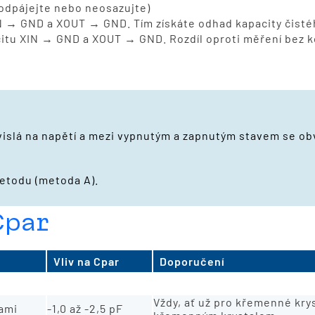
 odpájejte nebo neosazujte)
N → GND a XOUT → GND. Tím získáte odhad kapacity čistéh
itu XIN → GND a XOUT → GND. Rozdíl oproti měření bez
slá na napětí a mezi vypnutým a zapnutým stavem se obvy
metodu (metoda A).
Cpar
Vliv na Cpar
Doporučení
-0,3 až -0,5 pF
vždy
Vždy, ať už pro křemenné kry
ami
-1,0 až -2,5 pF