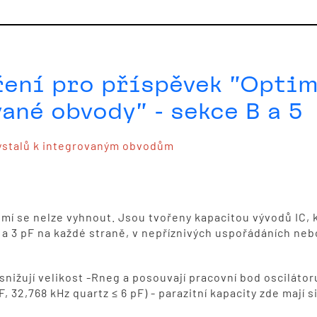
ření pro příspěvek "Opti
ané obvody" - sekce B a 5
rystalů k integrovaným obvodům
mí se nelze vyhnout. Jsou tvořeny kapacitou vývodů IC, 
 a 3 pF na každé straně, v nepříznivých uspořádáních neb
 snižují velikost -Rneg a posouvají pracovní bod oscilátor
32,768 kHz quartz ≤ 6 pF) - parazitní kapacity zde mají si