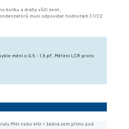
o kolíku a dráhy vůči zemi.
 kondenzátorů musí odpovídat hodnotám C1/C2
kle mění o 0,5 - 1,5 pF. Měření LCR proto
staly MHz nebo kHz = žádná zem přímo pod