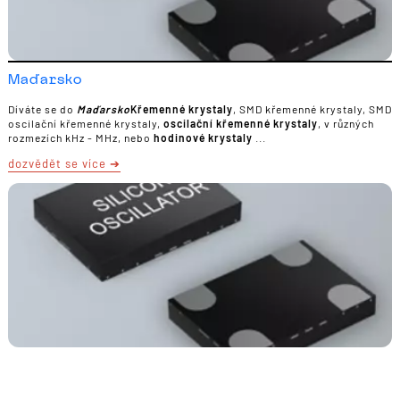
Maďarsko
Díváte se do
Maďarsko
Křemenné krystaly
, SMD křemenné krystaly, SMD
oscilační křemenné krystaly,
oscilační křemenné krystaly
, v různých
rozmezích kHz - MHz, nebo
hodinové krystaly
...
dozvědět se více