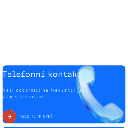
Telefonní kontakt
Naši odborníci na frekvenci jsou
vám k dispozici
ZAVOLEJTE NYNÍ