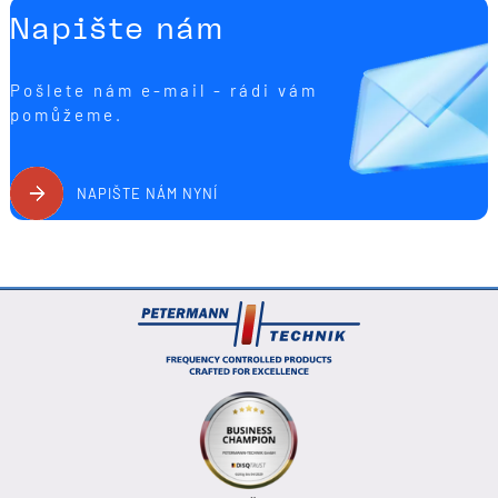
Napište nám
Pošlete nám e-mail - rádi vám
pomůžeme.
NAPIŠTE NÁM NYNÍ