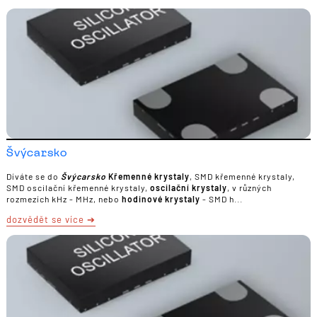
Švýcarsko
Díváte se do
Švýcarsko
Křemenné krystaly
, SMD křemenné krystaly,
SMD oscilační křemenné krystaly,
oscilační krystaly
, v různých
rozmezích kHz - MHz, nebo
hodinové krystaly
- SMD h...
dozvědět se více