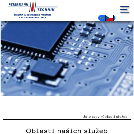
DE
EN
FR
ES
PL
IT
NL
HU
CS
Jste tady :
Oblasti služeb
Oblasti našich služeb