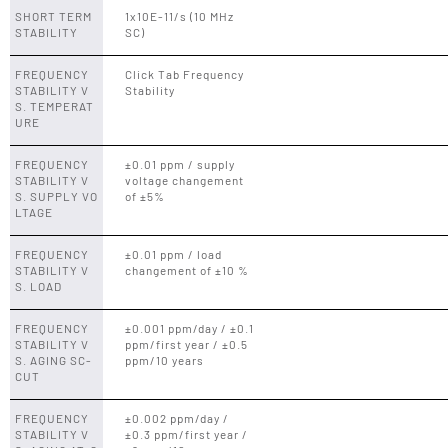
SHORT TERM
1x10E-11/s (10 MHz
STABILITY
SC)
FREQUENCY
Click Tab Frequency
STABILITY V
Stability
S. TEMPERAT
URE
FREQUENCY
±0.01 ppm / supply
STABILITY V
voltage changement
S. SUPPLY VO
of ±5%
LTAGE
FREQUENCY
±0.01 ppm / load
STABILITY V
changement of ±10 %
S. LOAD
FREQUENCY
±0.001 ppm/day / ±0.1
STABILITY V
ppm/first year / ±0.5
S. AGING SC-
ppm/10 years
CUT
FREQUENCY
±0.002 ppm/day /
STABILITY V
±0.3 ppm/first year /