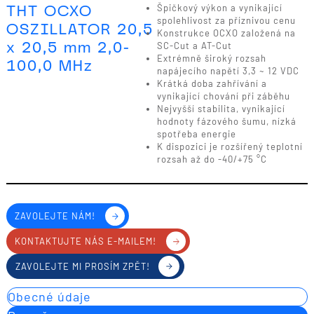
THT OCXO
Špičkový výkon a vynikající
spolehlivost za příznivou cenu
OSZILLATOR 20,5
Konstrukce OCXO založená na
x 20,5 mm 2,0-
SC-Cut a AT-Cut
Extrémně široký rozsah
100,0 MHz
napájecího napětí 3,3 ~ 12 VDC
Krátká doba zahřívání a
vynikající chování při záběhu
Nejvyšší stabilita, vynikající
hodnoty fázového šumu, nízká
spotřeba energie
K dispozici je rozšířený teplotní
rozsah až do -40/+75 °C
ZAVOLEJTE NÁM!
KONTAKTUJTE NÁS E-MAILEM!
ZAVOLEJTE MI PROSÍM ZPĚT!
Obecné údaje