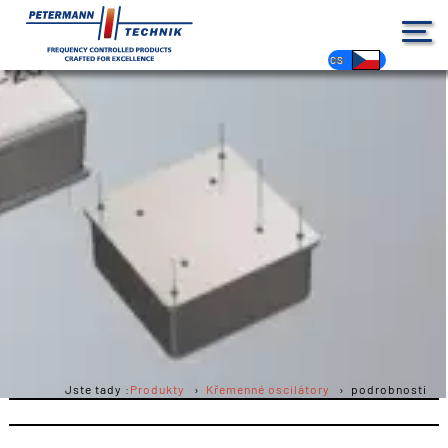
DE
EN
FR
ES
PL
IT
NL
HU
CS
Jste tady :
Produkty
Křemenné oscilátory
podrobnosti