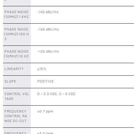
PHASE NOISE
-145 dBc/Hz
(10MHZ) 1 KHZ
PHASE NOISE
-140 dBc/Hz
(10MHZ) 100 H
Z
PHASE NOISE
-120 dBc/Hz
(10MHZ) 10 HZ
LINEARITY
±10%
SLOPE
POSITIVE
CONTROL VOL
0 ~ 3.3 VDC, 0 ~ 5 VDC
TAGE
FREQUENCY
±0.7 ppm
CONTROL RA
NGE SC-CUT
FREQUENCY
±3.0 ppm