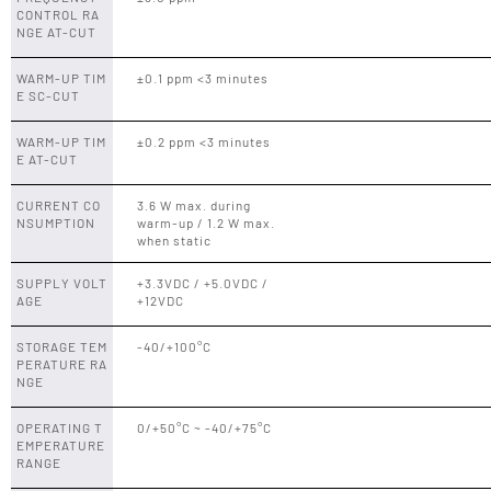
CONTROL RA
NGE AT-CUT
WARM-UP TIM
±0.1 ppm <3 minutes
E SC-CUT
WARM-UP TIM
±0.2 ppm <3 minutes
E AT-CUT
CURRENT CO
3.6 W max. during
NSUMPTION
warm-up / 1.2 W max.
when static
SUPPLY VOLT
+3.3VDC / +5.0VDC /
AGE
+12VDC
STORAGE TEM
-40/+100°C
PERATURE RA
NGE
OPERATING T
0/+50°C ~ -40/+75°C
EMPERATURE
RANGE