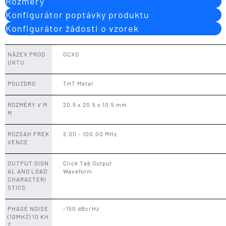
Rozměry
Konfigurátor poptávky produktu
Konfigurátor žádosti o vzorek
NÁZEV PROD
OCXO
UKTU
POUZDRO
THT Metal
ROZMĚRY V M
20.5 x 20.5 x 10.5 mm
M
ROZSAH FREK
2.00 - 100.00 MHz
VENCE
OUTPUT SIGN
Click Tab Output
AL AND LOAD
Waveform
CHARACTERI
STICS
PHASE NOISE
-150 dBc/Hz
(10MHZ) 10 KH
Z