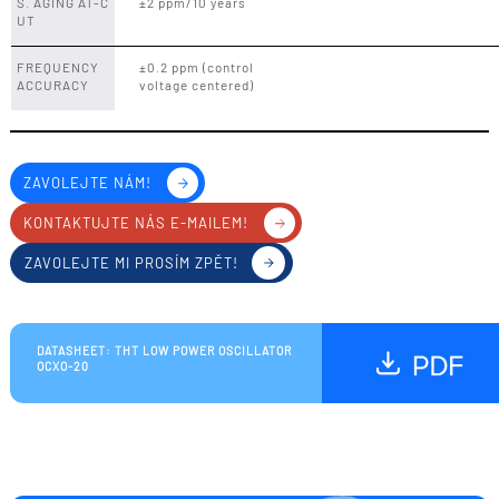
S. AGING AT-C
±2 ppm/10 years
UT
FREQUENCY
±0.2 ppm (control
ACCURACY
voltage centered)
ZAVOLEJTE NÁM!
KONTAKTUJTE NÁS E-MAILEM!
ZAVOLEJTE MI PROSÍM ZPĚT!
DATASHEET: THT LOW POWER OSCILLATOR
OCXO-20