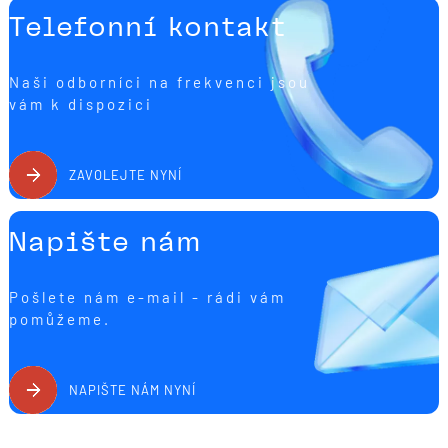
Telefonní kontakt
Naši odborníci na frekvenci jsou
vám k dispozici
ZAVOLEJTE NYNÍ
Napište nám
Pošlete nám e-mail - rádi vám
pomůžeme.
NAPIŠTE NÁM NYNÍ