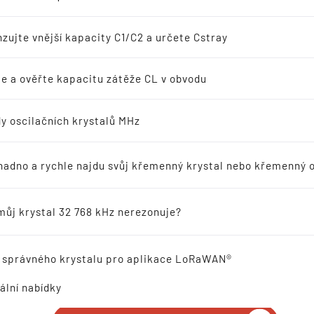
nné oscilátory
zujte vnější kapacity C1/C2 a určete Cstray
í s frekvencí 32 768 kHz
e a ověřte kapacitu zátěže CL v obvodu
y oscilačních krystalů MHz
SMD SPXO OSZILLATOR 
odávanější produkty doporučené pro nové projekty
mm 0,2-167,0 MHz
nadno a rychle najdu svůj křemenný krystal nebo křemenný o
ické rezonátory
můj krystal 32 768 kHz nerezonuje?
vý odkaz
 správného krystalu pro aplikace LoRaWAN®
ZAVOLEJTE NÁM!
ální nabídky