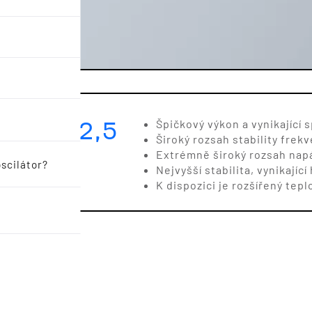
3,2 x 2,5
Špičkový výkon a vynikající 
Široký rozsah stability fre
Extrémně široký rozsah napáje
scilátor?
Nejvyšší stabilita, vynikajíc
K dispozici je rozšířený tepl