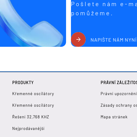
Pošlete nám e-ma
pomůžeme.
NAPIŠTE NÁM NYNÍ
PRODUKTY
PRÁVNÍ ZÁLEŽITO
Křemenné oscilátory
Právní upozorněn
Křemenné oscilátory
Zásady ochrany o
Řešení 32,768 KHZ
Mapa stránek
Nejprodávanější