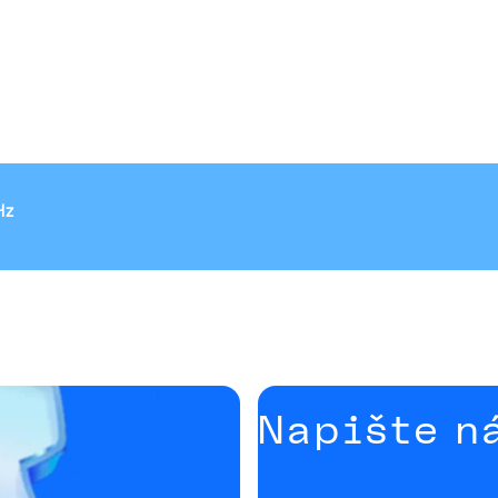
Hz
Napište n