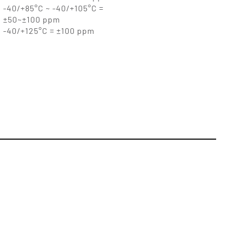
-40/+85°C ~ -40/+105°C =
±50~±100 ppm
-40/+125°C = ±100 ppm