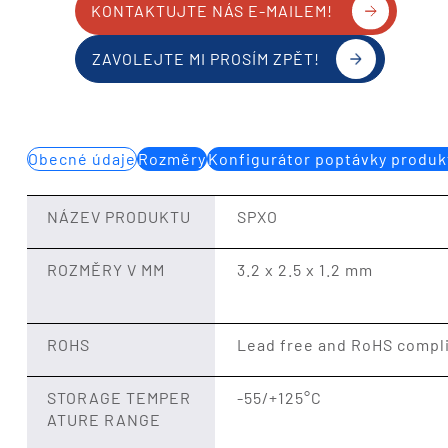
KONTAKTUJTE NÁS E-MAILEM!
ZAVOLEJTE MI PROSÍM ZPĚT!
Obecné údaje
Rozměry
Konfigurátor poptávky produk
NÁZEV PRODUKTU
SPXO
ROZMĚRY V MM
3.2 x 2.5 x 1.2 mm
ROHS
Lead free and RoHS compl
STORAGE TEMPER
-55/+125°C
ATURE RANGE