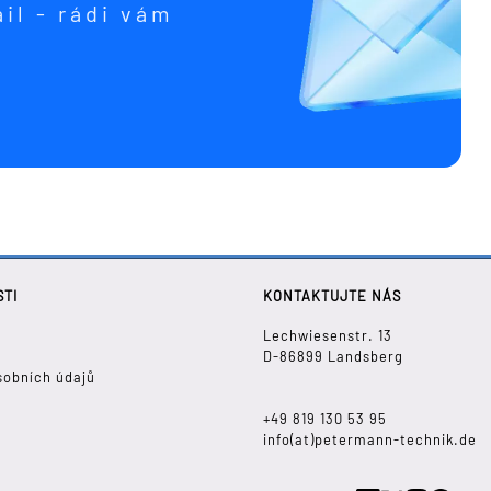
il - rádi vám
STI
KONTAKTUJTE NÁS
í
Lechwiesenstr. 13
D-86899 Landsberg
sobních údajů
+49 819 130 53 95
info(at)petermann-technik.de