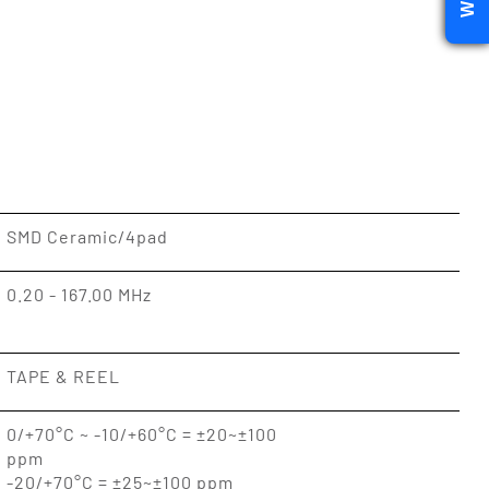
SMD Ceramic/4pad
0.20 - 167.00 MHz
TAPE & REEL
0/+70°C ~ -10/+60°C = ±20~±100
ppm
-20/+70°C = ±25~±100 ppm