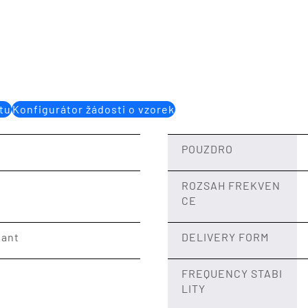
tu
Konfigurátor žádosti o vzorek
POUZDRO
ROZSAH FREKVEN
CE
iant
DELIVERY FORM
FREQUENCY STABI
LITY