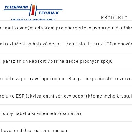
PRODUKTY
optimalizovaným odporem pro energeticky úspornou lékařsk
ladu
cilátoru v MHz
ní rozložení na hotové desce - kontrola jitteru, EMC a chován
ed produktů
 768 kHz
ní
í parazitních kapacit Cpar na desce plošných spojů
dání referenčního návrhu (výrobce IC)
ý řetězec
rolujte záporný vstupní odpor -Rneg a bezpečnostní rezerv
dávání aplikací
rolujte ESR (ekvivalentní sériový odpor) křemenného krystal
t
ační křemenné krystaly
í doby náběhu křemenného oscilátoru
scilační křemenné krystaly
-Level und Quarzstrom messen