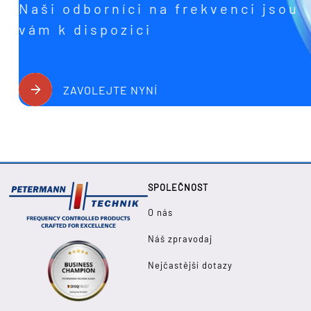
Naši odborníci na frekvenci jsou
vám k dispozici
ZAVOLEJTE NYNÍ
SPOLEČNOST
O nás
Náš zpravodaj
Nejčastější dotazy