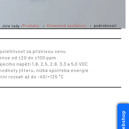
Produkty
Křemenné oscilátory
podrobnosti
Jste tady :
spolehlivost za příznivou cenu
kvence od ±20 do ±100 ppm
cího napětí 1,8, 2,5, 2,8, 3,3 a 5,0 VDC
í hodnoty jitteru, nízká spotřeba energie
otní rozsah až do -40/+125 °C
Webshop