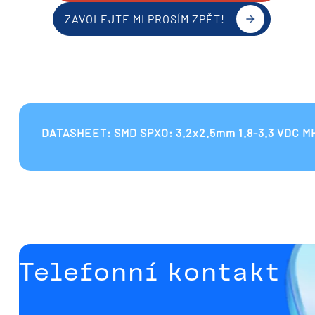
ZAVOLEJTE MI PROSÍM ZPĚT!
DATASHEET: SMD SPXO: 3.2x2.5mm 1.8-3.3 VDC M
Telefonní kontakt