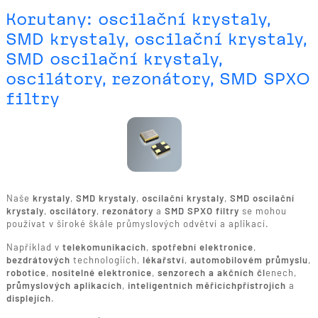
Korutany: oscilační krystaly,
SMD krystaly, oscilační krystaly,
SMD oscilační krystaly,
oscilátory, rezonátory, SMD SPXO
filtry
Naše
krystaly
,
SMD krystaly
,
oscilační krystaly
,
SMD oscilační
krystaly
,
oscilátory
,
rezonátory
a
SMD SPXO filtry
se mohou
používat v široké škále průmyslových odvětví a aplikací.
Například v
telekomunikacích
,
spotřební elektronice
,
bezdrátových
technologiích,
lékařství
,
automobilovém průmyslu
,
robotice
,
nositelné elektronice
,
senzorech a akčních čl
enech,
průmyslových aplikacích
,
inteligentních měřicích
přístrojích
a
displejích
.