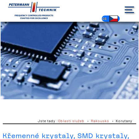
DE
EN
FR
ES
PL
IT
NL
HU
CS
Jste tady :
Oblasti služeb
Rakousko
Korutany
Křemenné krystaly, SMD krystaly,