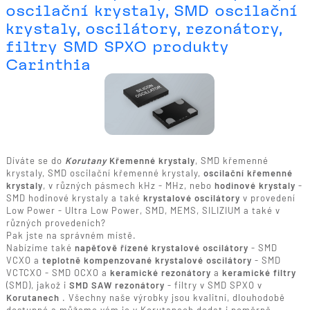
oscilační krystaly, SMD oscilační
krystaly, oscilátory, rezonátory,
filtry SMD SPXO produkty
Carinthia
Díváte se do
Korutany
Křemenné krystaly
, SMD křemenné
krystaly, SMD oscilační křemenné krystaly,
oscilační křemenné
krystaly
, v různých pásmech kHz - MHz, nebo
hodinové krystaly
-
SMD hodinové krystaly a také
krystalové oscilátory
v provedení
Low Power - Ultra Low Power, SMD, MEMS, SILIZIUM a také v
různých provedeních?
Pak jste na správném místě.
Nabízíme také
napěťově řízené krystalové oscilátory
- SMD
VCXO a
teplotně kompenzované krystalové oscilátory
- SMD
VCTCXO - SMD OCXO a
keramické rezonátory
a
keramické filtry
(SMD), jakož i
SMD SAW rezonátory
- filtry v SMD SPXO v
Korutanech
. Všechny naše výrobky jsou kvalitní, dlouhodobě