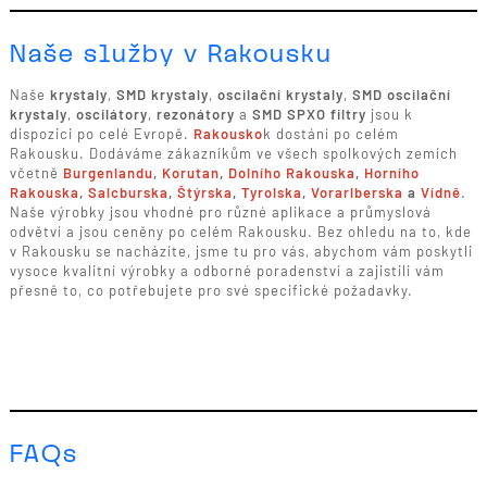
Naše služby v Rakousku
Naše
krystaly
,
SMD krystaly
,
oscilační krystaly
,
SMD oscilační
krystaly
,
oscilátory
,
rezonátory
a
SMD SPXO filtry
jsou k
dispozici po celé Evropě.
Rakousko
k dostání po celém
Rakousku. Dodáváme zákazníkům ve všech spolkových zemích
včetně
Burgenlandu
,
Korutan
,
Dolního Rakouska
,
Horního
Rakouska
,
Salcburska
,
Štýrska
,
Tyrolska
,
Vorarlberska
a
Vídně
.
Naše výrobky jsou vhodné pro různé aplikace a průmyslová
odvětví a jsou ceněny po celém Rakousku. Bez ohledu na to, kde
v Rakousku se nacházíte, jsme tu pro vás, abychom vám poskytli
vysoce kvalitní výrobky a odborné poradenství a zajistili vám
přesně to, co potřebujete pro své specifické požadavky.
FAQs