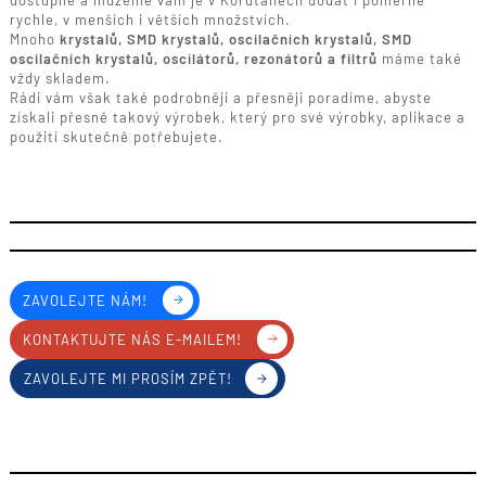
dostupné a můžeme vám je v Korutanech dodat i poměrně
rychle, v menších i větších množstvích.
Mnoho
krystalů, SMD krystalů, oscilačních krystalů, SMD
oscilačních krystalů, oscilátorů, rezonátorů a filtrů
máme také
vždy skladem.
Rádi vám však také podrobněji a přesněji poradíme, abyste
získali přesně takový výrobek, který pro své výrobky, aplikace a
použití skutečně potřebujete.
ZAVOLEJTE NÁM!
KONTAKTUJTE NÁS E-MAILEM!
ZAVOLEJTE MI PROSÍM ZPĚT!